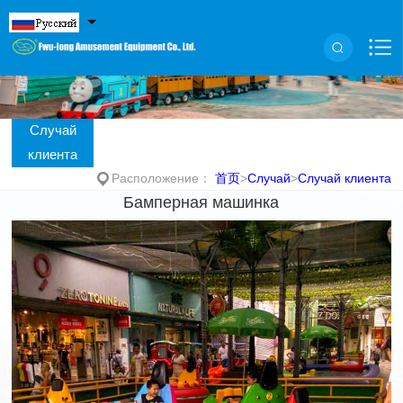
Случай
клиента
Расположение：
首页
>
Случай
>
Случай клиента
Бамперная машинка