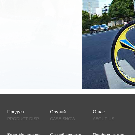
Продукт
Случай
О нас
PRODUCT DISPLAY
CASE SHOW
ABOUT US
Вода Механическая
Случай клиента
Профиль компании