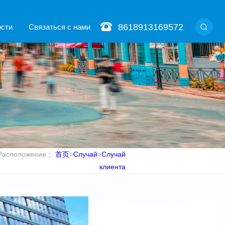
8618913169572
ости
Связаться с нами
Расположение：
首页
>
Случай
>
Случай
клиента