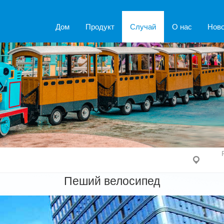
Дом
Продукт
Случай
О нас
Нов
Пеший велосипед