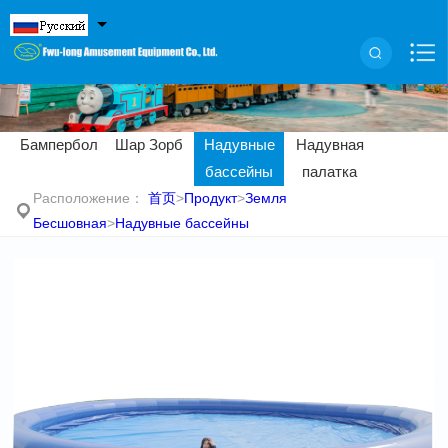
Бампербол
Шар Зорб
Надувные
Надувная
бассейны
палатка
Расположение：
首页
>
Продукт
>
Земля
Бесшовная
>
Надувные бассейны