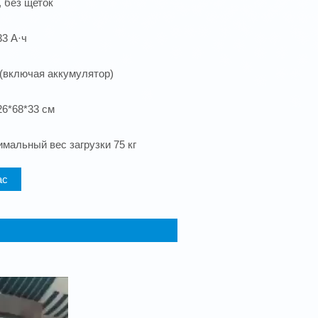
, без щеток
33 А·ч
г (включая аккумулятор)
26*68*33 см
мальный вес загрузки 75 кг
ас