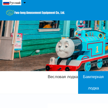
Весловая лодка
Бамперная
лодка