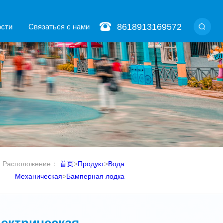
8618913169572
ости
Связаться с нами
Расположение：
首页
>
Продукт
>
Вода
Механическая
>
Бамперная лодка
лектрическая