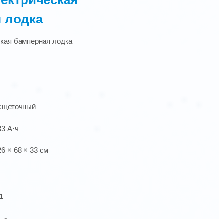
 лодка
ская бамперная лодка
есщеточный
33 А·ч
6 × 68 × 33 см
1