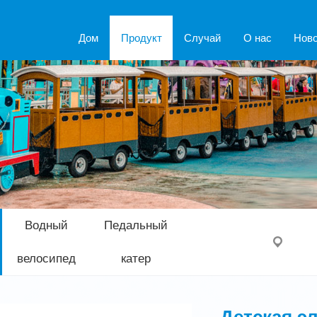
Дом
Продукт
Случай
О нас
Нов
Водный
Педальный
велосипед
катер
Детская э