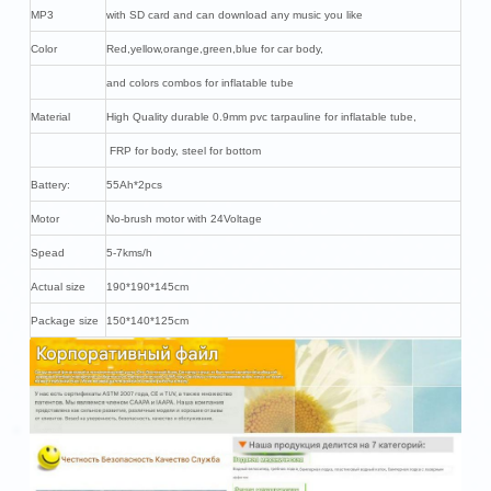
MP3
with SD card and can download any music you like
Color
Red,yellow,orange,green,blue for car body,
and colors combos for inflatable tube
Material
High Quality durable 0.9mm pvc tarpauline for inflatable tube,
FRP for body, steel for bottom
Battery:
55Ah*2pcs
Motor
No-brush motor with 24Voltage
Spead
5-7kms/h
Actual size
190*190*145cm
Package size
150*140*125cm