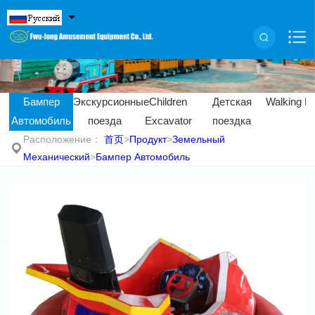
Бампер
Экскурсионные
Children
Детская
Walking Bi
Автомобиль
поезда
Excavator
поездка
Расположение：
首页
>
Продукт
>
Земельный
Механический
>
Бампер Автомобиль